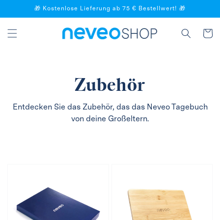
🎁 Kostenlose Lieferung ab 75 € Bestellwert! 🎁
und zum
Inhalt gehen
Korb
Sammlung:
Zubehör
Entdecken Sie das
Zubehör, das das Neveo
Tagebuch
von
deine Großeltern.