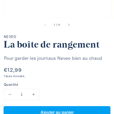
la
galerie
sur
1
/
4
NEVEO
La boîte de rangement
Pour garder les journaux Neveo bien au chaud
Prix
€12,99
habituel
Taxes incluses.
Quantité
Réduire
Augmenter
la
la
quantité
quantité
de
de
Ajouter au panier